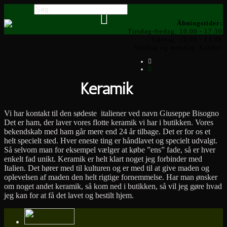
Åbningstider:
Tirsdag-fredag: 10.00 - 17.30
Lørdag: 10.00 - 13.00
Søndag og mandag: Lukket
Keramik
Vi har kontakt til den sødeste italiener ved navn Giuseppe Bisogno
Det er ham, der laver vores flotte keramik vi har i butikken. Vores
bekendskab med ham går mere end 24 år tilbage. Det er for os et
helt specielt sted. Hver eneste ting er håndlavet og specielt udvalgt.
Så selvom man for eksempel vælger at købe ”ens” fade, så er hver
enkelt fad unikt. Keramik er helt klart noget jeg forbinder med
Italien. Det hører med til kulturen og er med til at give maden og
oplevelsen af maden den helt rigtige fornemmelse. Har man ønsker
om noget andet keramik, så kom ned i butikken, så vil jeg gøre hvad
jeg kan for at få det lavet og bestilt hjem.